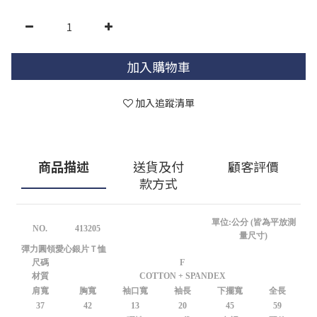
加入購物車
加入追蹤清單
商品描述
送貨及付
顧客評價
款方式
單位:公分 (皆為平放測
NO.
413205
量尺寸)
彈力圓領愛心銀片Ｔ恤
尺碼
F
材質
COTTON + SPANDEX
肩寬
胸寬
袖口寬
袖長
下擺寬
全長
37
42
13
20
45
59