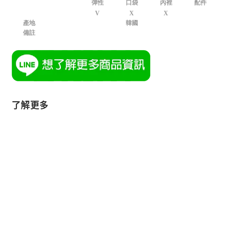
彈性
口袋
內裡
配件
V
X
X
產地
韓國
備註
了解更多