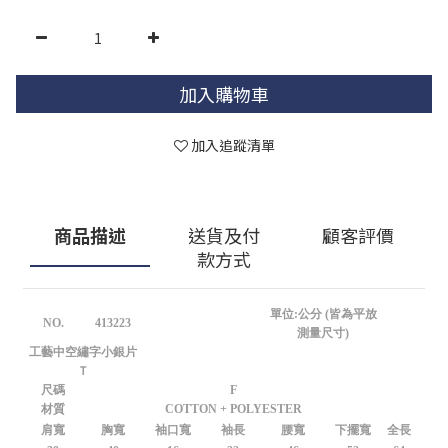
加入購物車
加入追蹤清單
商品描述
送貨及付
顧客評價
款方式
單位:公分 (皆為平放
NO.
413223
測量尺寸)
工藝中空繡字小銀片
Ｔ
尺碼
F
材質
COTTON + POLYESTER
肩寬
胸寬
袖口寬
袖長
腰寬
下擺寬
全長