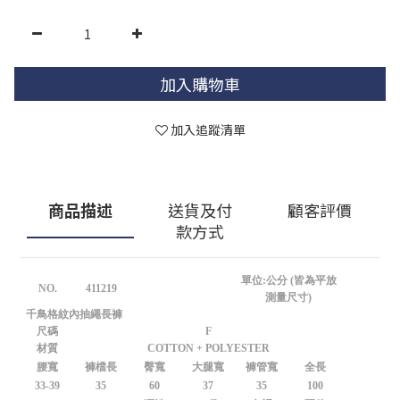
加入購物車
加入追蹤清單
商品描述
送貨及付
顧客評價
款方式
單位:公分 (皆為平放
NO.
411219
測量尺寸)
千鳥格紋內抽繩長褲
尺碼
F
材質
COTTON + POLYESTER
腰寬
褲檔長
臀寬
大腿寬
褲管寬
全長
33-39
35
60
37
35
100