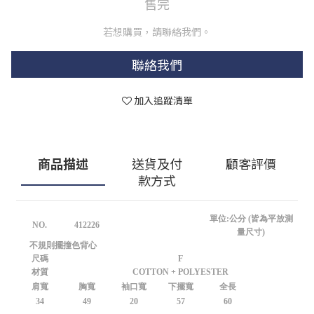
售完
若想購買，請聯絡我們。
聯絡我們
加入追蹤清單
商品描述
送貨及付
顧客評價
款方式
單位:公分 (皆為平放測
NO.
412226
量尺寸)
不規則擺撞色背心
尺碼
F
材質
COTTON + POLYESTER
肩寬
胸寬
袖口寬
下擺寬
全長
34
49
20
57
60