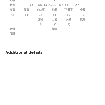
尺碼
F
材質
COTTON+LYOCELL+NYLON +FLAX
肩寬
胸寬
袖口寬
袖長
下擺寬
全長
45
54
15
51
50
49
彈性
口袋
內裡
配件
X
V
X
產地
韓國
備註
Additional details