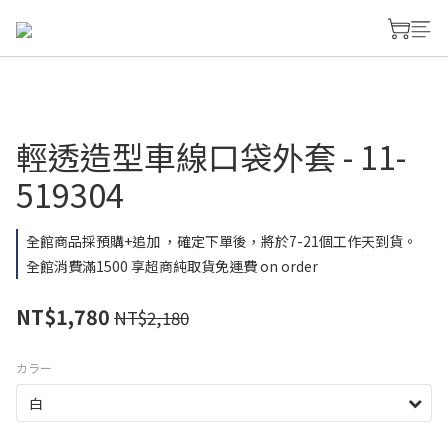
輕透造型車線口袋外套 - 11-
519304
全館商品採預購+追加 ，確定下單後，將於7-21個工作天到貨。
全館消費滿1500 享超商純取貨免運費 on order
NT$1,780
NT$2,180
カラー