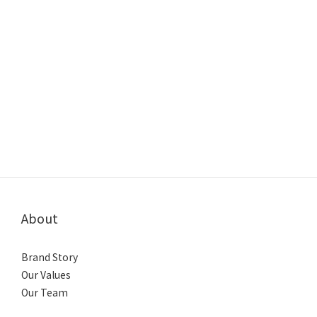
About
Brand Story
Our Values
Our Team