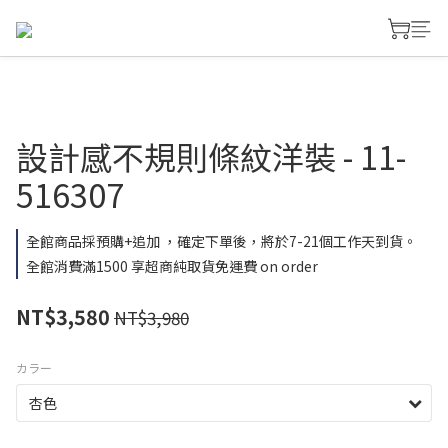
設計感不規則條紋洋裝 - 11-
516307
全館商品採預購+追加 ，確定下單後，將於7-21個工作天到貨。
全館消費滿1500 享超商純取貨免運費 on order
NT$3,580
NT$3,980
カラー