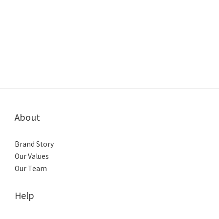
About
Brand Story
Our Values
Our Team
Help