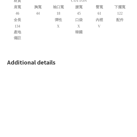
材質
COTTON
肩寬
胸寬
袖口寬
腰寬
臀寬
下擺寬
46
44
18
45
61
122
全長
彈性
口袋
內裡
配件
134
X
X
V
產地
韓國
備註
Additional details