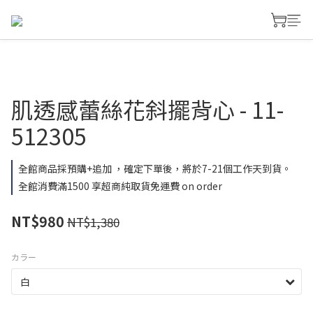
肌透感蕾絲花斜擺背心 - 11-
512305
全館商品採預購+追加 ，確定下單後，將於7-21個工作天到貨。
全館消費滿1500 享超商純取貨免運費 on order
NT$980
NT$1,380
カラー