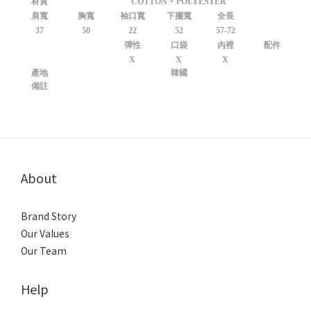
材質
COTTON + POLYESTER
肩寬
胸寬
袖口寬
下擺寬
全長
37
50
22
52
57-72
彈性
口袋
內裡
配件
X
X
X
產地
韓國
備註
About
Brand Story
Our Values
Our Team
Help