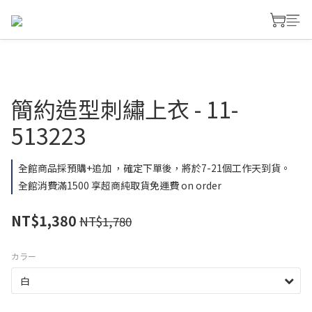
簡約造型刺繡上衣 - 11-
513223
全館商品採預購+追加 ，確定下單後，將於7-21個工作天到貨。
全館消費滿1500 享超商純取貨免運費 on order
NT$1,380
NT$1,780
カラー