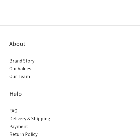
About
Brand Story
Our Values
Our Team
Help
FAQ
Delivery & Shipping
Payment
Return Policy