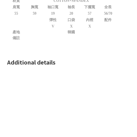
材質
COTTON+SPANDEX
肩寬
胸寬
袖口寬
袖長
下擺寬
全長
55
59
19
20
57
56/70
彈性
口袋
內裡
配件
V
X
X
產地
韓國
備註
Additional details