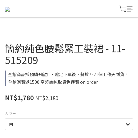
簡約純色腰鬆緊工裝裙 - 11-
515209
全館商品採預購+追加 ，確定下單後，將於7-21個工作天到貨。
全館消費滿1500 享超商純取貨免運費 on order
NT$1,780
NT$2,180
カラー