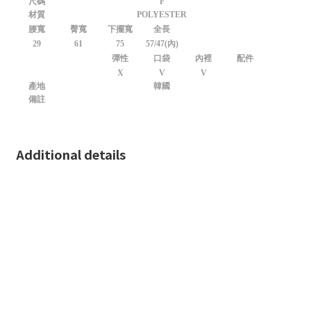
尺碼
F
材質
POLYESTER
腰寬
臀寬
下擺寬
全長
29
61
75
57/47(內)
彈性
口袋
內裡
配件
X
V
V
產地
韓國
備註
Additional details