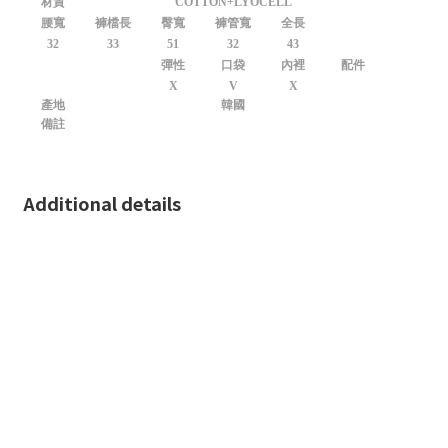
材質
COTTON+LYOCELL
腰寬
褲檔長
臀寬
褲管寬
全長
32
33
51
32
43
彈性
口袋
內裡
配件
X
V
X
產地
韓國
備註
Additional details