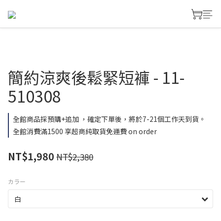
簡約涼爽後鬆緊短褲 - 11-
510308
全館商品採預購+追加 ，確定下單後，將於7-21個工作天到貨。
全館消費滿1500 享超商純取貨免運費 on order
NT$1,980
NT$2,380
カラー