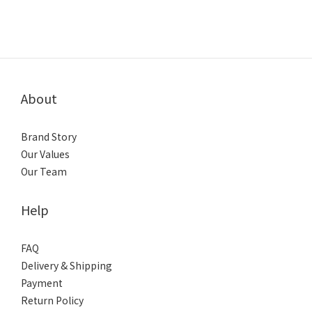
About
Brand Story
Our Values
Our Team
Help
FAQ
Delivery & Shipping
Payment
Return Policy