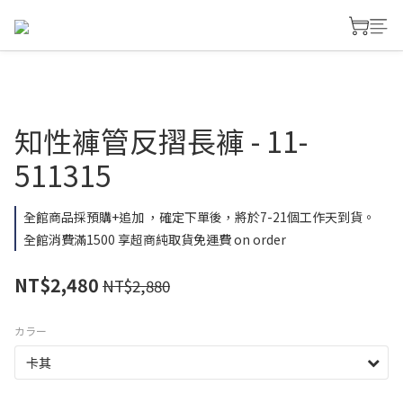
知性褲管反摺長褲 - 11-
511315
全館商品採預購+追加 ，確定下單後，將於7-21個工作天到貨。
全館消費滿1500 享超商純取貨免運費 on order
NT$2,480
NT$2,880
カラー