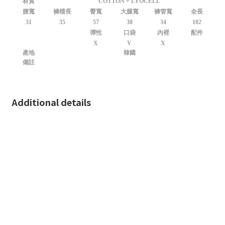
材質
COTTON + LYOCELL
腰寬
褲檔長
臀寬
大腿寬
褲管寬
全長
31
35
57
38
34
102
彈性
口袋
內裡
配件
X
V
X
產地
韓國
備註
Additional details