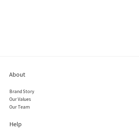
About
Brand Story
Our Values
Our Team
Help