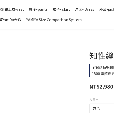
/無袖上衣-vest
褲子-pants
裙子- skirt
洋裝- Dress
外套-jac
YamiYa合作
YAMIYA Size Comparison System
知性縫珠
全館商品採預
1500 享超商純
NT$2,980
カラー