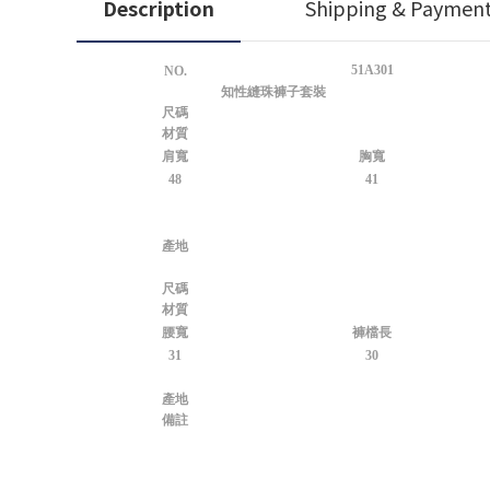
Description
Shipping & Paymen
51A301
NO.
知性縫珠褲子套裝
尺碼
材質
肩寬
胸寬
48
41
產地
尺碼
材質
腰寬
褲檔長
31
30
產地
備註