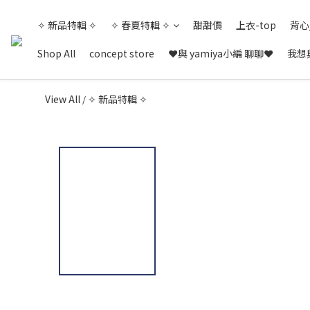
✧ 新品特輯 ✧
✧ 春夏特輯 ✧
甜甜價
上衣-top
背心
Shop All
concept store
❤與 yamiya小編 聊聊❤
我想與
View All
✧ 新品特輯 ✧
/