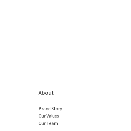
About
Brand Story
Our Values
Our Team