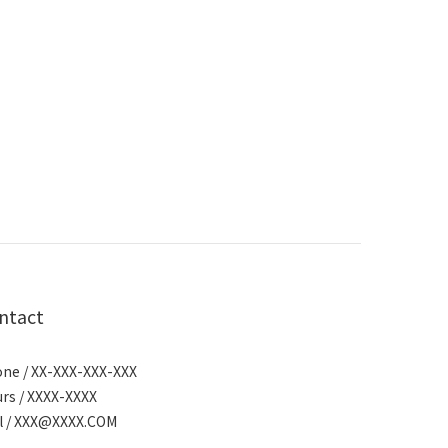
ntact
ne / XX-XXX-XXX-XXX
rs / XXXX-XXXX
l / XXX@XXXX.COM