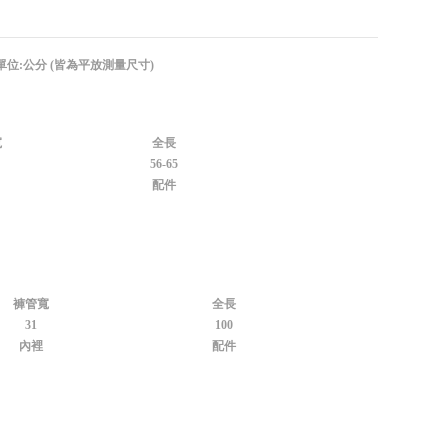
單位:公分 (皆為平放測量尺寸)
寬
全長
56-65
配件
褲管寬
全長
31
100
內裡
配件