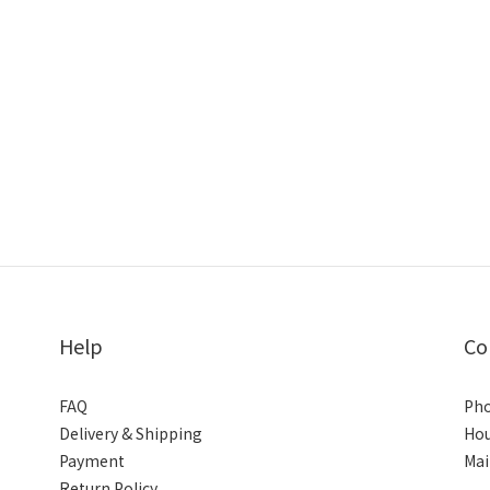
Help
Co
FAQ
Pho
Delivery & Shipping
Hou
Payment
Mai
Return Policy