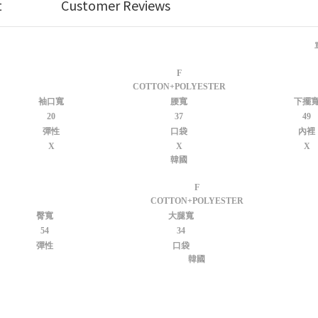
t
Customer Reviews
F
COTTON+POLYESTER
袖口寬
腰寬
下擺
20
37
49
彈性
口袋
內裡
X
X
X
韓國
F
COTTON+POLYESTER
臀寬
大腿寬
54
34
彈性
口袋
韓國