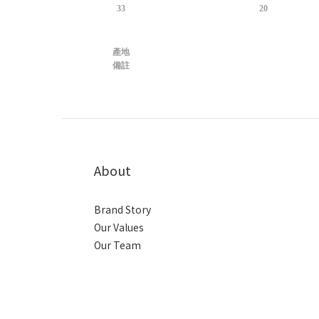
33
20
產地
備註
About
Brand Story
Our Values
Our Team