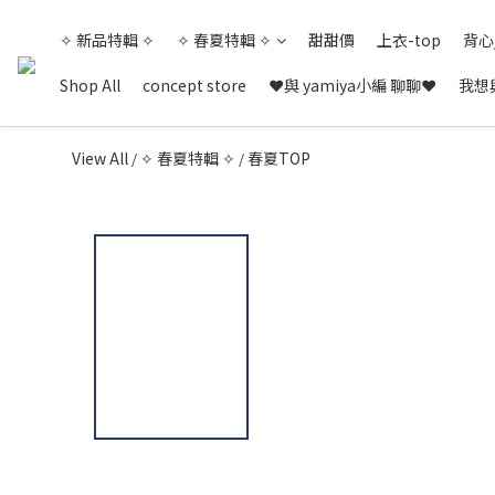
✧ 新品特輯 ✧
✧ 春夏特輯 ✧
甜甜價
上衣-top
背心
Shop All
concept store
❤與 yamiya小編 聊聊❤
我想與
View All
✧ 春夏特輯 ✧
春夏TOP
/
/