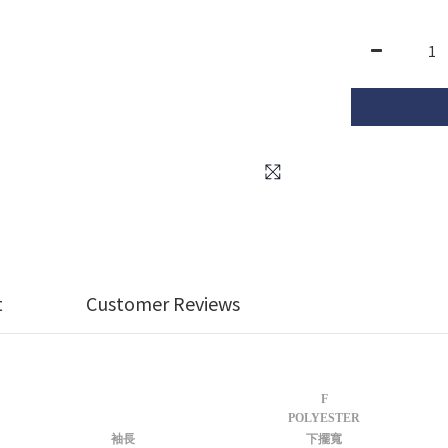
t
Customer Reviews
F
POLYESTER
袖長
下擺寬