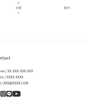
47
內裡
配件
X
ntact
ne / XX-XXX-XXX-XXX
rs / XXXX-XXXX
l / XXX@XXXX.COM