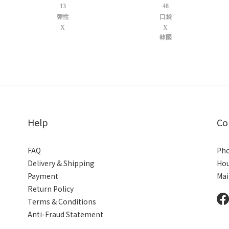
13
48
彈性
口袋
X
X
韓國
Help
Co
FAQ
Pho
Delivery & Shipping
Hou
Payment
Mai
Return Policy
Terms & Conditions
Anti-Fraud Statement