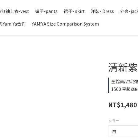
/無袖上衣-vest
褲子-pants
裙子- skirt
洋裝- Dress
外套-jac
YamiYa合作
YAMIYA Size Comparison System
清新紫色
全館商品採預
1500 享超商純
NT$1,480
カラー