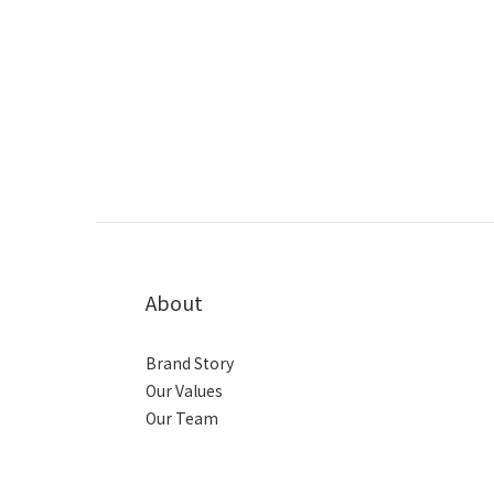
About
Brand Story
Our Values
Our Team