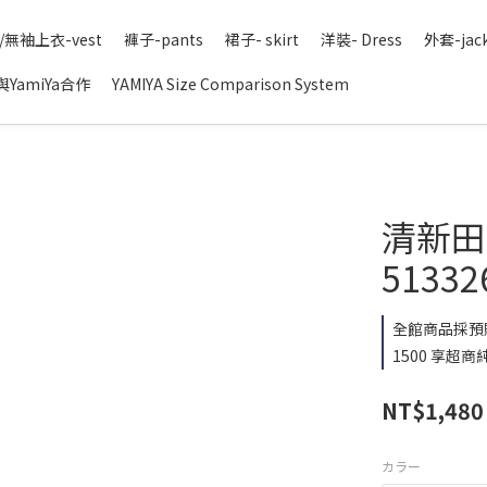
/無袖上衣-vest
褲子-pants
裙子- skirt
洋裝- Dress
外套-jac
YamiYa合作
YAMIYA Size Comparison System
清新田園
51332
全館商品採預
1500 享超商純
NT$1,480
カラー