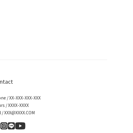
ntact
ne / XX-XXX-XXX-XXX
rs / XXXX-XXXX
l / XXX@XXXX.COM