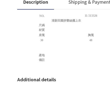
Description
Shipping & Paymen
11-513326
NO.
清新田園拼蕾絲擺上衣
尺碼
材質
肩寬
胸寬
30
48
產地
備註
Additional details