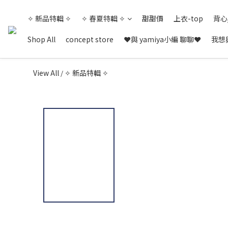
✧ 新品特輯 ✧
✧ 春夏特輯 ✧
甜甜價
上衣-top
背心
Shop All
concept store
❤與 yamiya小編 聊聊❤
我想與
View All
✧ 新品特輯 ✧
/