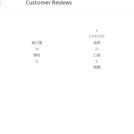
t
Customer Reviews
F
COTTON
袖口寬
袖長
14
25
彈性
口袋
X
X
韓國