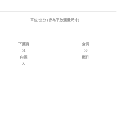
單位:公分 (皆為平放測量尺寸)
下擺寬
全長
51
50
內裡
配件
X