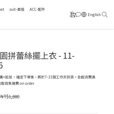
ket
suit-套裝
ACC-配件
English
拼蕾絲擺上衣 - 11-
6
購+追加 ，確定下單後，將於7-21個工作天到貨。全館消費滿
取貨免運費 on order
NT$1,880