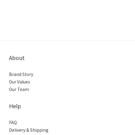
About
Brand Story
Our Values
Our Team
Help
FAQ
Delivery & Shipping