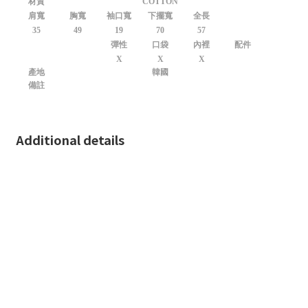
材質
COTTON
肩寬
胸寬
袖口寬
下擺寬
全長
35
49
19
70
57
彈性
口袋
內裡
配件
X
X
X
產地
韓國
備註
Additional details