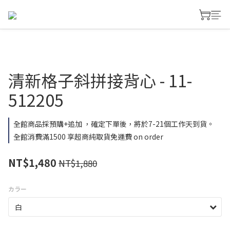
清新格子斜拼接背心 - 11-
512205
全館商品採預購+追加 ，確定下單後，將於7-21個工作天到貨。
全館消費滿1500 享超商純取貨免運費 on order
NT$1,480
NT$1,880
カラー