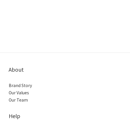
About
Brand Story
Our Values
Our Team
Help