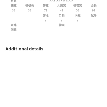
材質
RAYON + NYLON
腰寬
褲檔長
臀寬
大腿寬
褲管寬
全長
30
30
73
44
50
94
彈性
口袋
內裡
配件
v
v
v
產地
韓國
備註
Additional details