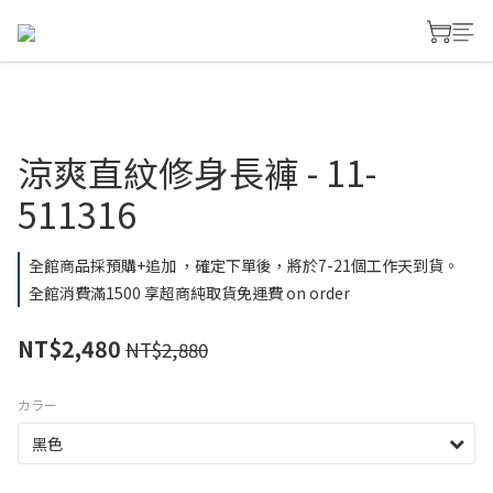
涼爽直紋修身長褲 - 11-
511316
全館商品採預購+追加 ，確定下單後，將於7-21個工作天到貨。
全館消費滿1500 享超商純取貨免運費 on order
NT$2,480
NT$2,880
カラー