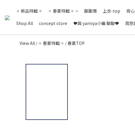
✧ 新品特輯 ✧
✧ 春夏特輯 ✧
甜甜價
上衣-top
背心
Shop All
concept store
❤與 yamiya小編 聊聊❤
我想與
View All
✧ 春夏特輯 ✧
春夏TOP
/
/