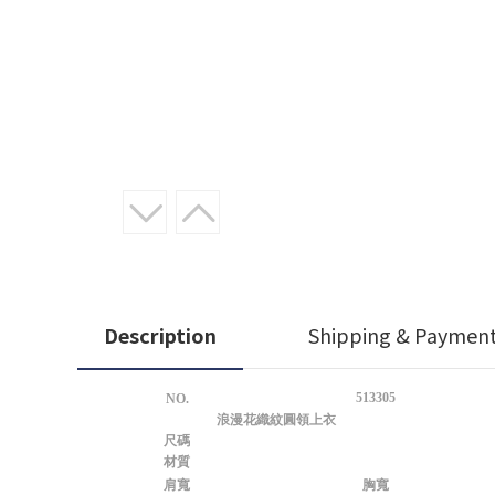
Description
Shipping & Paymen
513305
NO.
浪漫花織紋圓領上衣
尺碼
材質
肩寬
胸寬