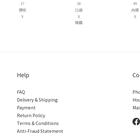
17
20
49
彈性
口袋
內裡
V
X
X
韓國
Help
Co
FAQ
Pho
Delivery & Shipping
Hou
Payment
Mai
Return Policy
Terms & Conditions
Anti-Fraud Statement