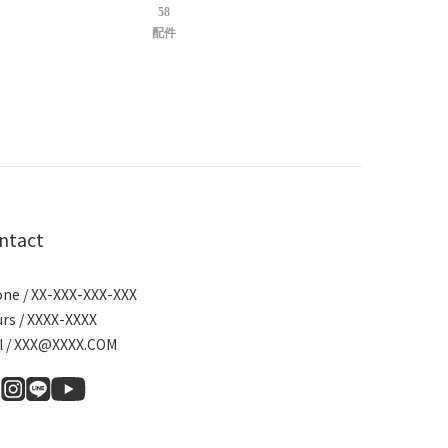
58
配件
ntact
ne / XX-XXX-XXX-XXX
rs / XXXX-XXXX
l / XXX@XXXX.COM