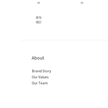
40
46
產地
備註
About
Brand Story
Our Values
Our Team