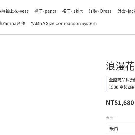
/無袖上衣-vest
褲子-pants
裙子- skirt
洋裝- Dress
外套-jac
YamiYa合作
YAMIYA Size Comparison System
浪漫花織
全館商品採預
1500 享超商純
NT$1,680
カラー