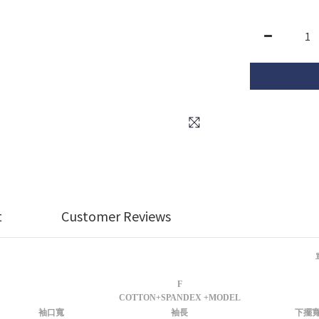
t
Customer Reviews
F
COTTON+SPANDEX +MODEL
袖口寬
袖長
下擺