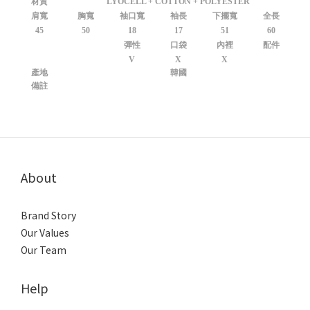
材質
LYOCELL + COTTON + POLYESTER
肩寬
胸寬
袖口寬
袖長
下擺寬
全長
45
50
18
17
51
60
彈性
口袋
內裡
配件
V
X
X
產地
韓國
備註
About
Brand Story
Our Values
Our Team
Help