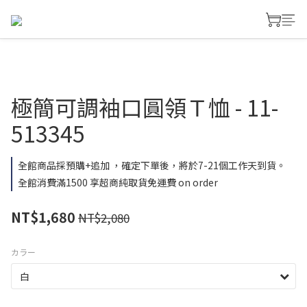
極簡可調袖口圓領Ｔ恤 - 11-
513345
全館商品採預購+追加 ，確定下單後，將於7-21個工作天到貨。
全館消費滿1500 享超商純取貨免運費 on order
NT$1,680
NT$2,080
カラー