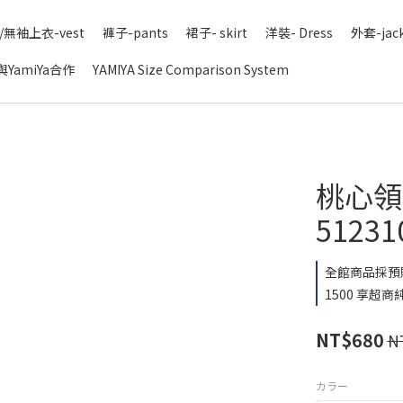
/無袖上衣-vest
褲子-pants
裙子- skirt
洋裝- Dress
外套-jac
YamiYa合作
YAMIYA Size Comparison System
桃心領寬
51231
全館商品採預
1500 享超商純
NT$680
N
カラー