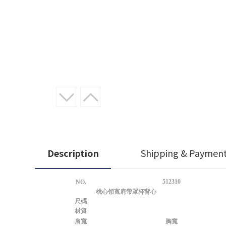
Description
Shipping & Paymen
512310
NO.
桃心領寬肩帶罩杯背心
尺碼
材質
肩寬
胸寬