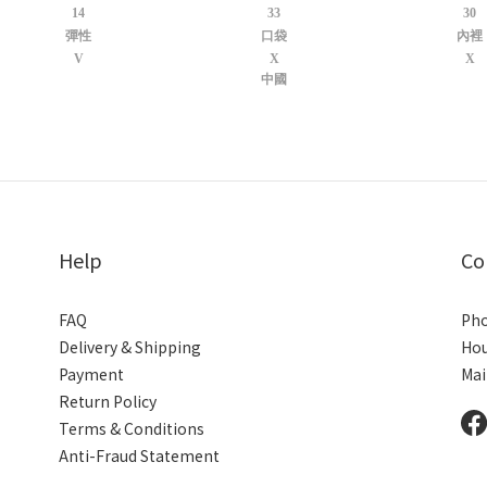
14
33
30
彈性
口袋
內裡
V
X
X
中國
Help
Co
FAQ
Pho
Delivery & Shipping
Hou
Payment
Mai
Return Policy
Terms & Conditions
Anti-Fraud Statement