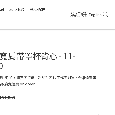
ket
suit-套裝
ACC-配件
English
肩帶罩杯背心 - 11-
0
購+追加 ，確定下單後，將於7-21個工作天到貨。全館消費滿
取貨免運費 on order
T$1,080