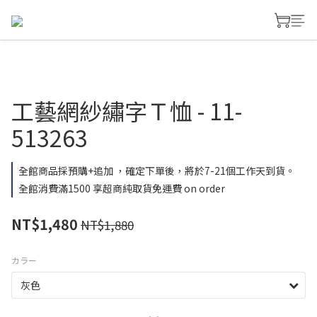
工藝網紗繡字Ｔ恤 - 11-
513263
全館商品採預購+追加 ，確定下單後，將於7-21個工作天到貨。
全館消費滿1500 享超商純取貨免運費 on order
NT$1,480
NT$1,880
カラー