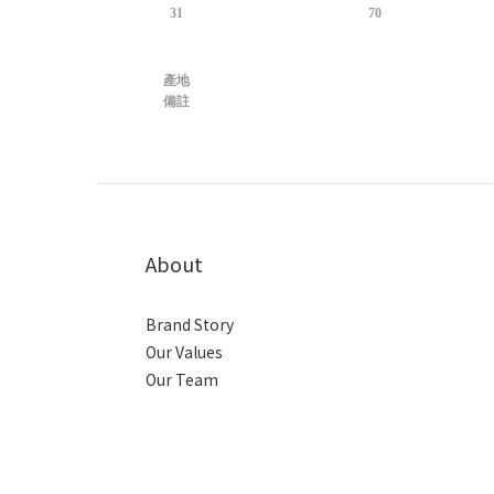
31
70
產地
備註
About
Brand Story
Our Values
Our Team