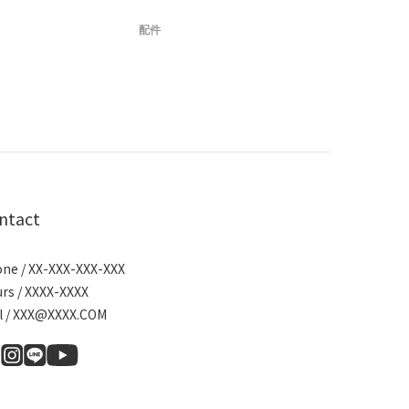
配件
ntact
ne / XX-XXX-XXX-XXX
rs / XXXX-XXXX
l / XXX@XXXX.COM