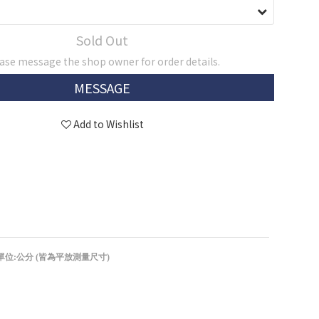
Sold Out
ase message the shop owner for order details.
MESSAGE
Add to Wishlist
單位:公分 (皆為平放測量尺寸)