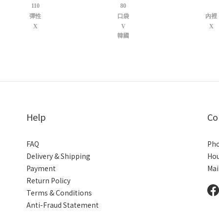
110
80
彈性
口袋
內裡
X
V
X
韓國
Help
Co
FAQ
Pho
Delivery & Shipping
Hou
Payment
Mai
Return Policy
Terms & Conditions
Anti-Fraud Statement