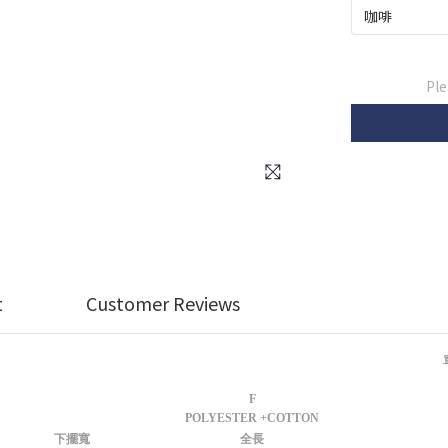
Ple
t
Customer Reviews
F
POLYESTER +COTTON
下擺寬
全長