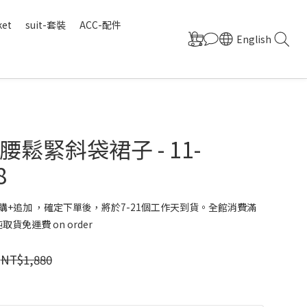
ket
suit-套裝
ACC-配件
English
鬆緊斜袋裙子 - 11-
8
購+追加 ，確定下單後，將於7-21個工作天到貨。全館消費滿
取貨免運費 on order
NT$1,880