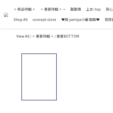
✧ 新品特輯 ✧
✧ 春夏特輯 ✧
甜甜價
上衣-top
背心
Shop All
concept store
❤與 yamiya小編 聊聊❤
我想與
View All
✧ 春夏特輯 ✧
春夏BOTTOM
/
/