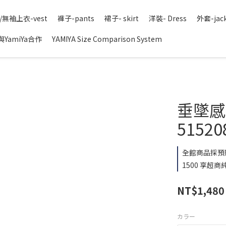
/無袖上衣-vest
褲子-pants
裙子- skirt
洋裝- Dress
外套-jac
YamiYa合作
YAMIYA Size Comparison System
垂墜感腰
51520
全館商品採預
1500 享超商純
NT$1,480
カラー