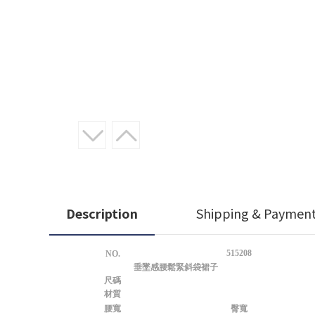
Description
Shipping & Paymen
515208
NO.
垂墜感腰鬆緊斜袋裙子
尺碼
材質
腰寬
臀寬