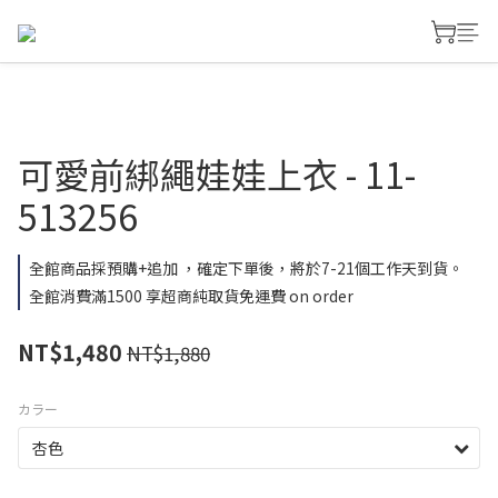
可愛前綁繩娃娃上衣 - 11-
513256
全館商品採預購+追加 ，確定下單後，將於7-21個工作天到貨。
全館消費滿1500 享超商純取貨免運費 on order
NT$1,480
NT$1,880
カラー