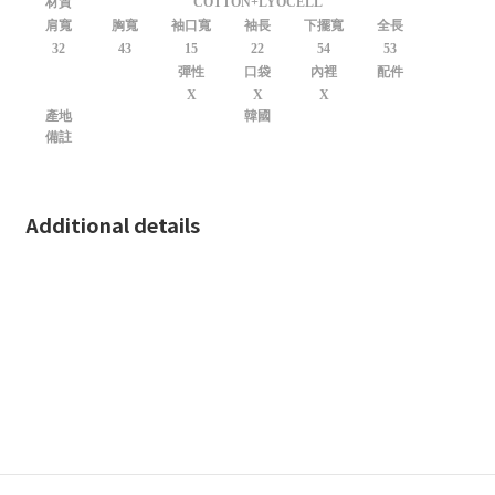
材質
COTTON+LYOCELL
肩寬
胸寬
袖口寬
袖長
下擺寬
全長
32
43
15
22
54
53
彈性
口袋
內裡
配件
X
X
X
產地
韓國
備註
Additional details