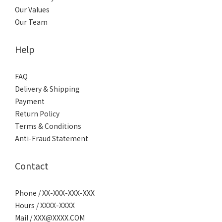
Our Values
Our Team
Help
FAQ
Delivery & Shipping
Payment
Return Policy
Terms & Conditions
Anti-Fraud Statement
Contact
Phone / XX-XXX-XXX-XXX
Hours / XXXX-XXXX
Mail / XXX@XXXX.COM