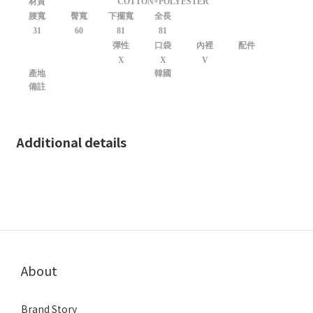
材質
COTTON+POLYESTER
腰寬
臀寬
下擺寬
全長
31
60
81
81
彈性
口袋
內裡
配件
X
X
V
產地
韓國
備註
Additional details
About
Brand Story