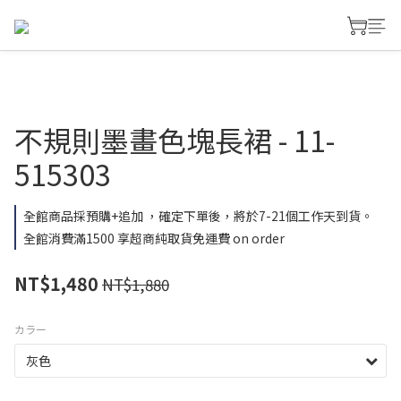
不規則墨畫色塊長裙 - 11-
515303
全館商品採預購+追加 ，確定下單後，將於7-21個工作天到貨。
全館消費滿1500 享超商純取貨免運費 on order
NT$1,480
NT$1,880
カラー