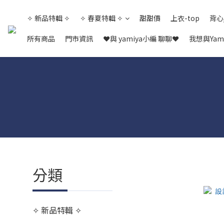
✧ 新品特輯 ✧
✧ 春夏特輯 ✧
甜甜價
上衣-top
背心
所有商品
門市資訊
❤與 yamiya小編 聊聊❤
我想與Yam
分類
✧ 新品特輯 ✧