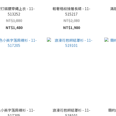
打褶腰穿繩上衣 - 11-
輕奢格紋接層長裙 - 11-
滿版
513252
515217
NT$1,880
NT$2,380
NT$1,480
NT$1,980
小英字落肩襯衫 - 11-
浪漫花苞綁結罩衫 - 11-
簡約
517205
519101